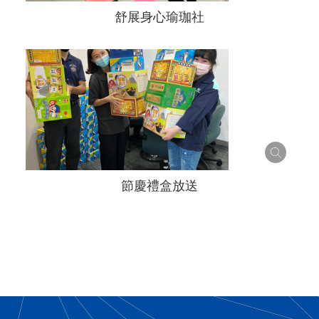
舒展身心瑜珈社
節慶禮盒放送