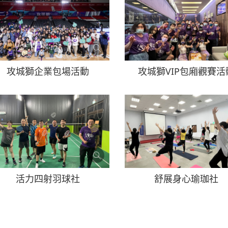
攻城獅企業包場活動
攻城獅VIP包廂觀賽活
活力四射羽球社
舒展身心瑜珈社