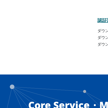
認証
ダウ
ダウ
ダウ
Core Service・M