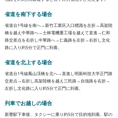
省道を南下する場合
省道台1号線を南へ→新竹工業区入口標識を左折→高架陸
橋を越え中華路へ→士林電機重工場を越えて直進→仁和
路交差点を右折し中華路へ→仁義路を左折→右折し文化
路に入り約5分で正門に到着。
省道を北上する場合
省道台1号線鳳山渓橋を北へ→直進し明新科技大学正門路
交差点→右折し高架陸橋を越え三民路→自強路を右折→
左折し文化路に入り約5分で正門に到着。
列車でお越しの場合
新豊駅下車後、タクシーに乗り約5分で目的地到着。駅の