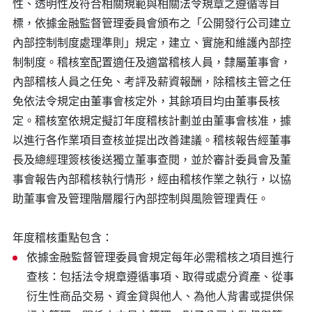
性、透明性及符合相關規範與相關法令規章之遵循等目
標，依據金融監督管理委員會頒布之「公開發行公司建立
內部控制制度處理準則」規定，建立、實施和維護內部控
制制度。稽核室配置適任及適當稽核人員，隸屬董事會，
內部稽核人員之任免、考評及薪資報酬，除稽核主管之任
免依法令規定由董事會核定外，其餘項目均由董事長核
定。稽核室依規定擬訂年度稽核計劃並由董事會核准，據
以進行各作業項目查核並提出改善建議。稽核報告經董事
長及總經理簽核後送獨立董事查閱，並於審計委員會及董
事會報告內部稽核執行情形，經由稽核作業之執行，以協
助董事會及管理階層履行內部控制與風險管理責任。
年度稽核重點包含：
依據金融監督管理委員會規定每年必需稽核之項目進行
查核：包括法令規章遵循事項、取得或處分資產、從事
衍生性商品交易、資金貸與他人、為他人背書或提供保