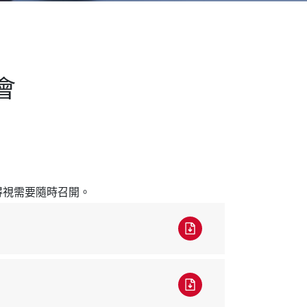
會
得視需要隨時召開。