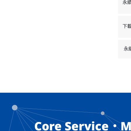
永
下
永
Core Service・M