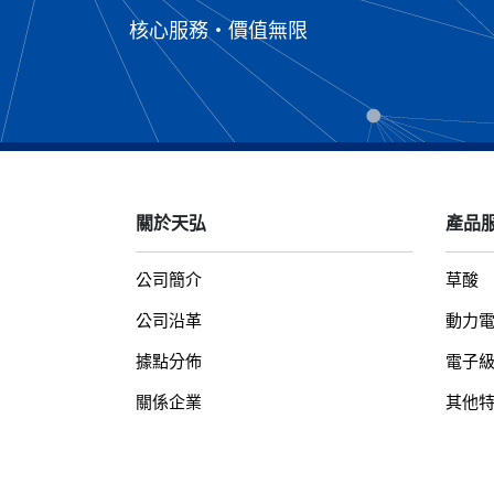
核心服務・價值無限
關於天弘
產品
公司簡介
草酸
公司沿革
動力
據點分佈
電子
關係企業
其他