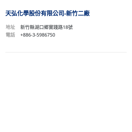
天弘化學股份有限公司-新竹二廠
地址
新竹縣湖口鄉實踐路18號
電話
+886-3-5986750