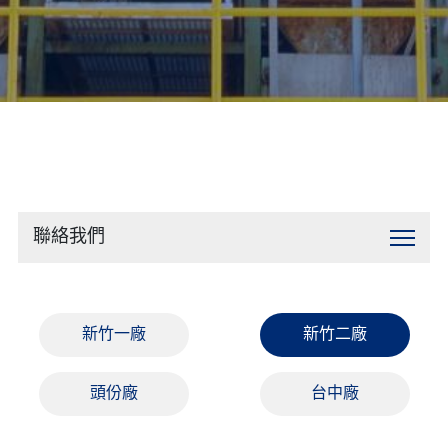
聯絡我們
聯絡我們
新竹一廠
新竹二廠
頭份廠
台中廠