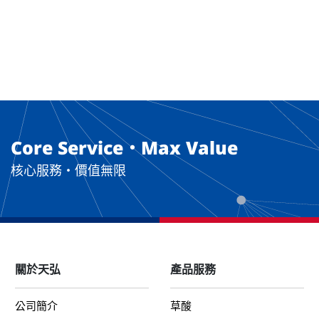
Core Service・Max Value
核心服務・價值無限
關於天弘
產品服務
公司簡介
草酸